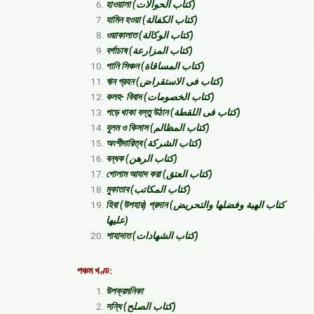
হাওয়ালা (كتاب الحوالات)
যামিন হওয়া (كتاب الكفالة)
ওয়াকালাত (كتاب الوكالة)
বর্গাচাষ (كتاب المزارعة)
পানি সিঞ্চন (كتاب المساقاة)
ঋন গ্রহন (كتاب فى الاستقراض)
কলহ- বিবাদ (كتاب الخصومات)
পড়ে থাকা বস্তু উঠান (كتاب فى اللقطة)
যুলম ও কিসাস (كتاب المظالم)
অংশীদারিত্ব (كتاب الشركة)
বন্ধক (كتاب الرهن)
গোলাম আযাদ করা (كتاب العتق)
মুকাতাব (كتاب المكاتب)
হিবা (উপহার) প্রদান (كتاب الهبة وفضلها والتحريض
عليها)
শাহাদাত (كتاب الشهادات)
পঞ্চম খণ্ড:
উপক্রমনিকা
সন্ধি (كتاب الصلح)