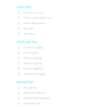
e
t
t
b
t
u
মাদরাসা লিংক
o
e
b
মাদরাসার সাধারণ তথ্য
o
r
e
শিক্ষক ও কর্মচারী সম্পর্কিত তথ্য
k
পাবলিক পরীক্ষার ফলাফল
ক্লাস রুটিন
পাঠ পরিকল্পনা
মাদরাসা বোর্ড লিংক
ইএসআইএফ (eSIF)
ইএফএফ (eFF)
ইসিআইএস (eCIS)
ইটিআইএফ (eTIF)
ইআরপিএস (eRPS)
এডমিন লগইন (Login)
গুরুত্বপূর্ণ লিংক
শিক্ষা মন্ত্রণালয়
মাদরাসা শিক্ষা অধিদপ্তর
ইসলামিক আরবী বিশ্ববিদ্যালয়
মাদরাসা শিক্ষা বোর্ড