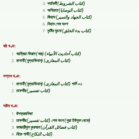
শর্তাবলী (كتاب الشروط)
অসিয়াত (كتاب الوصايا)
জিহাদ (كتاب الجهاد والسير)
যিহাদ শেষ অংশ
সৃষ্টির সূচনা (كتاب بدء الخلق)
ষষ্ঠ খণ্ড:
আম্বিয়া কিরাম (আঃ) (كتاب أحاديث الأنبياء)
মাগাযী (যুদ্ধাভিযান) (كتاب المغازى)
সপ্তম খণ্ড:
মাগাযী (যুদ্ধাভিযান) (كتاب المغازى) পার্ট-০২
তাফসীর (كتاب تفسير)
অষ্টম খণ্ড:
উপক্রমনিকা
তাফসীর (كتاب تفسير) শেষ অংশ (সুরা ইউসুফ থেকে)
ফাজায়ীলুল কুরআন (كتاب فضائل القرآن)
বিয়ে-শাদী (كتاب النكاح)