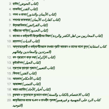
হাউয (كتاب الحوض)
তাকদির (كتاب القدر)
শপথ ও মানত (كتاب الأيمان والنذور)
শপথের কাফফারা (كتاب كفارات الأيمان)
উত্তরাধিকার (كتاب الفرائض)
শরীয়তের শাস্তি (كتاب الحدود)
কাফের ও ধর্মত্যাগী বিদ্রোহীদের বিবরণ (كتاب المحاربين من اهل الكفر والردة)
রক্তপন (كتاب الديات)
আল্লাহদ্রোহী ও ধর্মত্যাগীদেরকে তওবার প্রতি আহবান ও তাদের সাথে যুদ্ধ (كتاب استتابة
المرتدين والمعاندين وقتالهم)
বল-প্রয়োগে বাধ্য করা (كتاب الإكراه)
কূটকৌশল (كتاب الحيل)
স্বপ্নের ব্যাখ্যা প্রদান (كتاب التعبير)
ফিতনা (كتاب الفتن)
আহকাম (كتاب الأحكام)
আকাঙ্ক্ষা (كتاب التمنى)
খবরে ওয়াহিদ (كتاب أخبار الآحاد)
কুরআন ও সুন্নাহকে দৃঢ়ভাবে ধারন (كتاب الاعتصام بالكتاب والسنة)
জাহ্‌মিয়াদের মতের খণ্ডন ও তাওহীদ প্রসঙ্গ (كتاب الرد على الجهمية و غيرهمو
التوحيد)