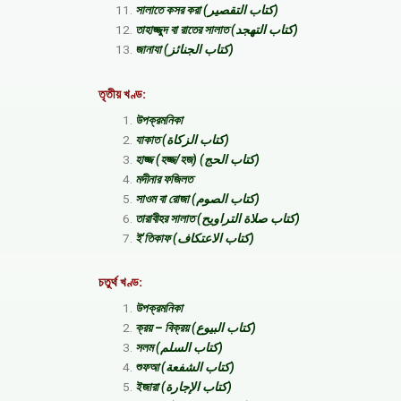
সালাতে কসর করা (كتاب التقصير)
তাহাজ্জুদ বা রাতের সালাত (كتاب التهجد)
জানাযা (كتاب الجنائز)
তৃতীয় খণ্ড:
উপক্রমনিকা
যাকাত (كتاب الزكاة)
হাজ্জ (হজ্জ/হজ) (كتاب الحج)
মদীনার ফজিলত
সাওম বা রোজা (كتاب الصوم)
তারাবীহর সালাত (كتاب صلاة التراويح)
ই’তিকাফ (كتاب الاعتكاف)
চতুর্থ খণ্ড:
উপক্রমনিকা
ক্রয় – বিক্রয় (كتاب البيوع)
সলম (كتاب السلم)
শুফআ (كتاب الشفعة)
ইজারা (كتاب الإجارة)