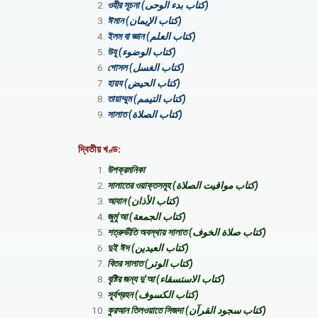
ওহীর সূচনা (كتاب بدء الوحى)
ঈমান (كتاب الإيمان)
ইলম বা জ্ঞান (كتاب العلم)
উযূ (كتاب الوضوء)
গোসল (كتاب الغسل)
হায়য (كتاب الحيض)
তায়াম্মুম (كتاب التيمم)
সালাত (كتاب الصلاة)
দ্বিতীয় খণ্ড:
উপক্রমনিকা
সালাতের ওয়াক্তসমূহ (كتاب مواقيت الصلاة)
আযান (كتاب الأذان)
জুমু’আ (كتاب الجمعة)
শত্রুভীতি অবস্থায় সালাত (كتاب صلاة الخوف)
দুই ঈদ (كتاب العيدين)
বিতর সালাত (كتاب الوتر)
বৃষ্টির জন্য দু’আ (كتاب الاستسقاء)
সূর্যগ্রহন (كتاب الكسوف)
কুরআন তিলওয়াতে সিজদা (كتاب سجود القرآن)