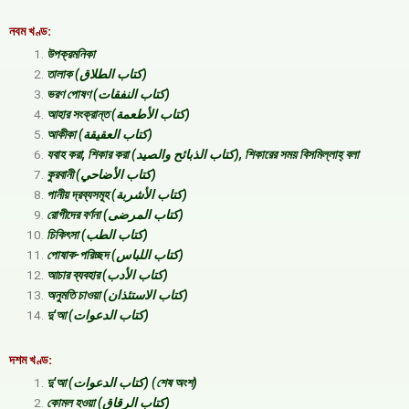
নবম খণ্ড:
উপক্রমনিকা
তালাক (كتاب الطلاق)
ভরণ পোষণ (كتاب النفقات)
আহার সংক্রান্ত (كتاب الأطعمة)
আকীকা (كتاب العقيقة)
যবাহ করা, শিকার করা (كتاب الذبائح والصيد), শিকারের সময় বিসমিল্লাহ্‌ বলা
কুরবানী (كتاب الأضاحي)
পানীয় দ্রব্যসমূহ (كتاب الأشربة)
রোগীদের বর্ণনা (كتاب المرضى)
চিকিৎসা (كتاب الطب)
পোষাক-পরিচ্ছদ (كتاب اللباس)
আচার ব্যবহার (كتاب الأدب)
অনুমতি চাওয়া (كتاب الاستئذان)
দু’আ (كتاب الدعوات)
দশম খণ্ড:
দু’আ (كتاب الدعوات) (শেষ অংশ)
কোমল হওয়া (كتاب الرقاق)