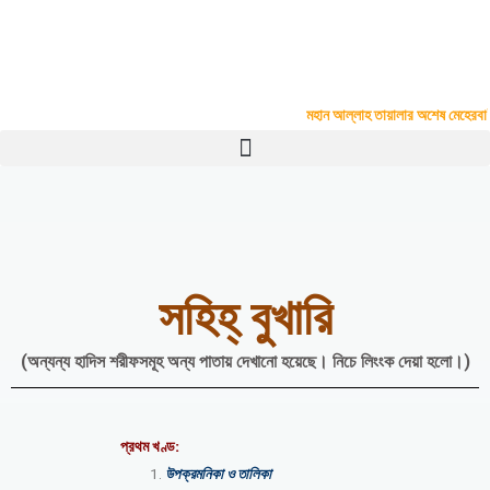
Skip
to
Madinatul Ulum Kamil Madrasah
content
Upar Vadra, P.O.- Kazla, P.S.- Boalia, Rajshahi
#
মহান আল্লাহ তায়ালার অশেষ মেহেরবাণীতে
সহিহ্ বুখারি
(অন্যন্য হাদিস শরীফসমূহ অন্য পাতায় দেখানো হয়েছে। নিচে লিংংক দেয়া হলো।)
প্রথম খণ্ড:
উপক্রমনিকা ও তালিকা