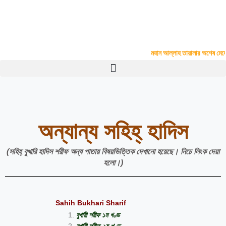
Skip
to
Madinatul Ulum Kamil Madrasah
content
Upar Vadra, P.O.- Kazla, P.S.- Boalia, Rajshahi
#
মহান আল্লাহ তায়ালার অশেষ মেহেরবা
অন্যান্য সহিহ্ হাদিস
(সহিহ্ বুখারি হাদিস শরীফ অন্য পাতায় বিষয়ভিত্তিক দেখানো হয়েছে। নিচে লিংক দেয়া
হলো।)
Sahih Bukhari Sharif
বুখারী শরীফ ১ম খণ্ড