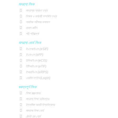
b
t
u
মাদরাসা লিংক
o
e
b
মাদরাসার সাধারণ তথ্য
o
r
e
শিক্ষক ও কর্মচারী সম্পর্কিত তথ্য
k
পাবলিক পরীক্ষার ফলাফল
ক্লাস রুটিন
পাঠ পরিকল্পনা
মাদরাসা বোর্ড লিংক
ইএসআইএফ (eSIF)
ইএফএফ (eFF)
ইসিআইএস (eCIS)
ইটিআইএফ (eTIF)
ইআরপিএস (eRPS)
এডমিন লগইন (Login)
গুরুত্বপূর্ণ লিংক
শিক্ষা মন্ত্রণালয়
মাদরাসা শিক্ষা অধিদপ্তর
ইসলামিক আরবী বিশ্ববিদ্যালয়
মাদরাসা শিক্ষা বোর্ড
টেক্সট বুক বোর্ড