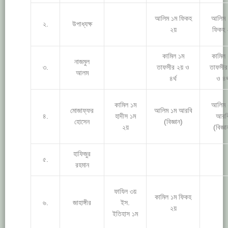
আলিম ১ম ফিকহ
আলিম 
২.
উপাধ্যক্ষ
২য়
ফিকহ 
কামিল ১ম
কামিল
নাজমুল
৩.
তাফসীর ২য় ও
তাফসীর
আলম
৪র্থ
ও ৪র্
কামিল ১ম
আলিম 
মোজাফ্ফর
আলিম ১ম আরবি
৪.
হাদীস ১ম
আরব
হোসেন
(বিজ্ঞান)
২য়
(বিজ্ঞা
হাফিজুর
৫.
রহমান
ফাযিল ৩য়
কামিল ১ম ফিকহ
৬.
জাহাঙ্গীর
ইস.
২য়
ইতিহাস ১ম