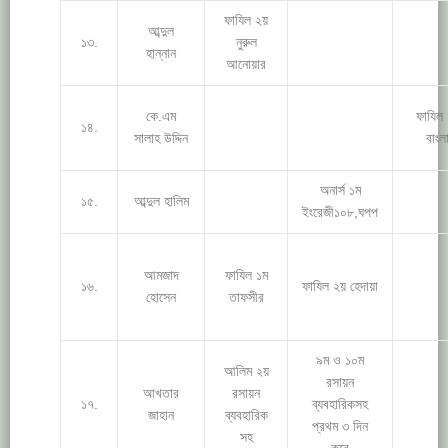
ফাযিল ২য়
আব্দুল
১৩.
নুরুল
হান্নান
আনোয়ার
কে.এম
ফাযিল
১৪.
সালাহ উদ্দিন
বাংল
অনার্স ১ম
১৫.
আব্দুল হালিম
ইংরেজী১০৮,ঘপপ
আমজাদ
ফাযিল ১ম
১৬.
ফাযিল ২য় হেদায়া
হোসেন
তাফসীর
৯ম ও ১০ম
আলিম ২য়
রসায়ন
আখতার
রসায়ন
১৭.
ব্যবহারিকসহ
জাহান
ব্যবহারিক
প্রথম ৩ দিন
সহ