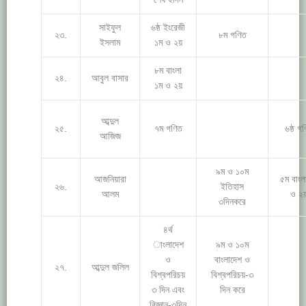
সাইফুল
৬ষ্ঠ ইংরেজী
২৩.
৮ম গণিত
ইসলাম
১ম ও ২য়
৮ম বাংলা
২৪.
আবুল বাসার
১ম ও ২য়
আব্দুল
২৫.
৭ম গণিত
৬ষ্ঠ গ
আজিজ
৯ম ও ১০ম
আজনিয়ারা
৫ম বাংল
২৬.
ইতিহাস
আলম
ও ২
৩দিনকরে
৪র্থ
াংলাদেশ
৯ম ও ১০ম
ও
বাংলাদেশ ও
২৭.
আব্দুল জলিল
বিশ্বপরিচয়
বিশ্বপরিচয়-৩
৩ দিন এবং
দিন করে
বিজ্ঞান-৩দিন