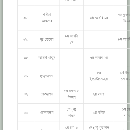
শামীমা
৭ম কুর
২৮.
৬ষ্ঠ আরবি ১ম
আখতার
ফিক
৯ম আরবি
২৯.
নূর হোসেন
৮ম আরব
১ম
৩০
আমিনা খাতুন
৭ম আরবি ২য়
৫ম
৪র্থ ইং
৩১
লুৎফুন্নেসা
ইংরেজী১ম-২য়
১ম ও 
৫ম সমাজ ও
৩২
নূরুজ্জামান
২য় বাংলা
বিজ্ঞান
১ম (খ)
১ম (
৩৩
ছোলায়মান
৩য় গণিত
আরবি
গণি
৩য় রবি ও
১ম (ক) কুরআন