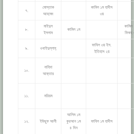
মোস্তাক
কামিল ১ম হাদীস
৭.
আহমেদ
৩য়
মাইদুল
কামিল
৮.
কামিল ১ম
ইসলাম
ফিকহ 
ফাযিল ৩য় ইস.
৯.
ওবাইদুল্লাহ্
ইতিহাস ২য়
নাহিদা
১০.
আক্তার
১১.
মরিয়ম
আলিম ১ম
১২.
ইউছুফ আলী
কুরআন ১ম
ফাযিল ১ম হাদীস
৪ দিন