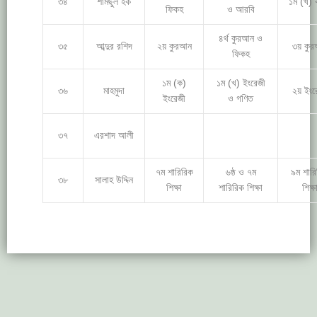
৩৪
শামছুল হক
১ম (খ) ব
ফিকহ
ও আরবি
৪র্থ কুরআন ও
৩৫
আব্দুর রশিদ
২য় কুরআন
৩য় কু
ফিকহ
১ম (ক)
১ম (খ) ইংরেজী
৩৬
মাহমুদা
২য় ইংর
ইংরেজী
ও গণিত
৩৭
এরশাদ আলী
৭ম শারিরিক
৬ষ্ঠ ও ৭ম
৯ম শার
৩৮
সালাহ উদ্দিন
শিক্ষা
শারিরিক শিক্ষা
শিক্ষ