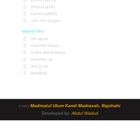
ইসিআইএস (eCIS)
ইটিআইএফ (eTIF)
ইআরপিএস (eRPS)
এডমিন লগইন (Login)
গুরুত্বপূর্ণ লিংক
শিক্ষা মন্ত্রণালয়
মাদরাসা শিক্ষা অধিদপ্তর
ইসলামিক আরবী বিশ্ববিদ্যালয়
মাদরাসা শিক্ষা বোর্ড
টেক্সট বুক বোর্ড
BANBEIS
Madinatul Ulum Kamil Madrasah, Rajshahi
© 2021
.
Developed by:
Abdul Wadud