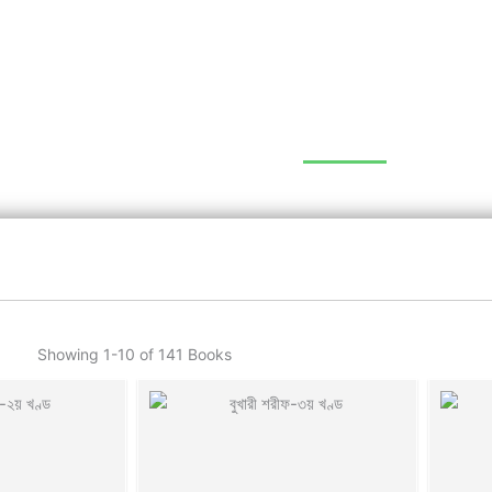
rasah
LESSON PLAN
RESULTS
E-LEARNING
LIBRARY
GALLERY
Showing
1-10 of 141
Books