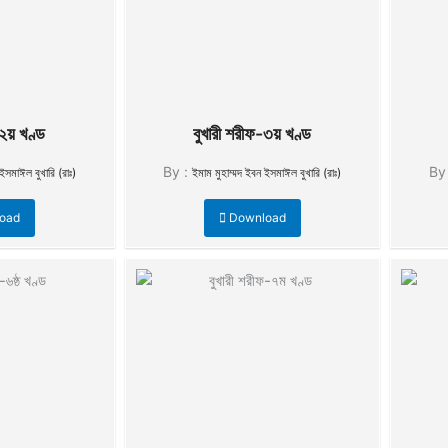
২য় খণ্ড
বুখারী শরীফ-৩য় খণ্ড
By :
By
ইসমাঈল বুখারি (রাঃ)
ইমাম মুহাম্মদ ইবন ইসমাঈল বুখারি (রাঃ)
oad
Download