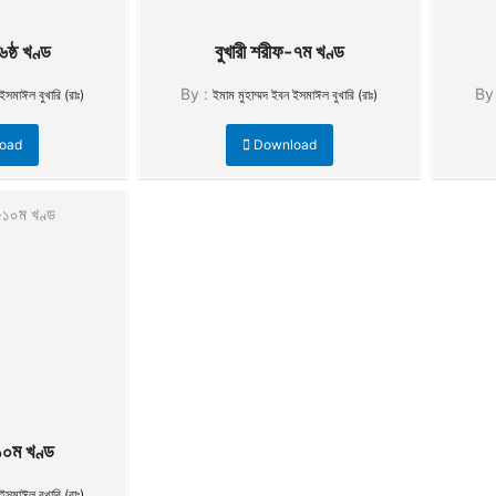
৬ষ্ঠ খণ্ড
বুখারী শরীফ-৭ম খণ্ড
By :
By
ইসমাঈল বুখারি (রাঃ)
ইমাম মুহাম্মদ ইবন ইসমাঈল বুখারি (রাঃ)
oad
Download
১০ম খণ্ড
ইসমাঈল বুখারি (রাঃ)