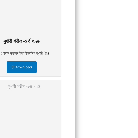
বুখারী শরীফ-৪র্থ খণ্ড
 :
ইমাম মুহাম্মদ ইবন ইসমাঈল বুখারি (রাঃ)
Download