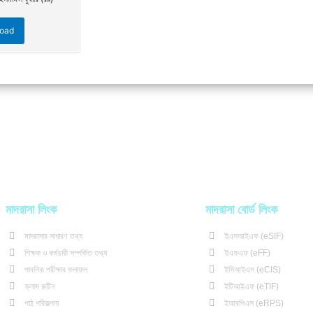
oad
মাদরাসা লিংক
মাদরাসা বোর্ড লিংক
মাদরাসার সাধারণ তথ্য
ইএসআইএফ (eSIF)
শিক্ষক ও কর্মচারী সম্পর্কিত তথ্য
ইএফএফ (eFF)
পাবলিক পরীক্ষার ফলাফল
ইসিআইএস (eCIS)
ক্লাস রুটিন
ইটিআইএফ (eTIF)
পাঠ পরিকল্পনা
ইআরপিএস (eRPS)