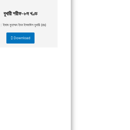
বুখারী শরীফ-৮ম খণ্ড
 :
ইমাম মুহাম্মদ ইবন ইসমাঈল বুখারি (রাঃ)
Download