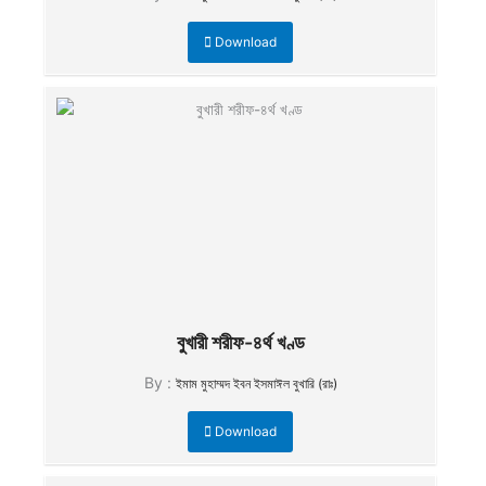
Download
বুখারী শরীফ-৪র্থ খণ্ড
By :
ইমাম মুহাম্মদ ইবন ইসমাঈল বুখারি (রাঃ)
Download