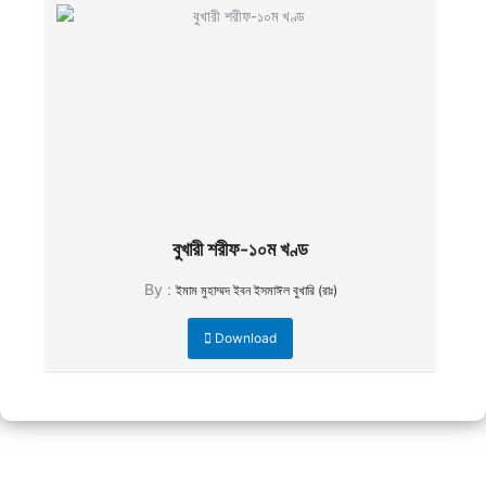
বুখারী শরীফ-১০ম খণ্ড
By :
ইমাম মুহাম্মদ ইবন ইসমাঈল বুখারি (রাঃ)
Download