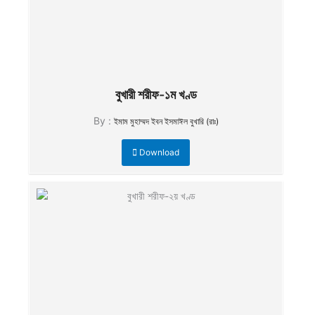
বুখারী শরীফ-১ম খণ্ড
By :
ইমাম মুহাম্মদ ইবন ইসমাঈল বুখারি (রাঃ)
Download