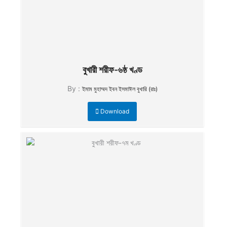
বুখারী শরীফ-৬ষ্ঠ খণ্ড
By :
ইমাম মুহাম্মদ ইবন ইসমাঈল বুখারি (রাঃ)
Download