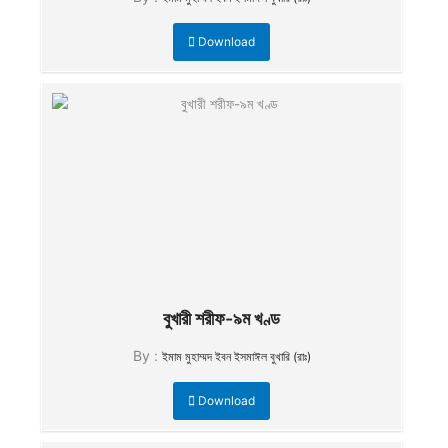
Download
বুখারী শরীফ-৯ম খণ্ড
By :
ইমাম মুহাম্মদ ইবন ইসমাঈল বুখারি (রাঃ)
Download