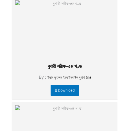
বুখারী শরীফ-৫ম খণ্ড
By :
ইমাম মুহাম্মদ ইবন ইসমাঈল বুখারি (রাঃ)
Download