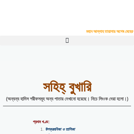
Skip
to
Madinatul Ulum Kamil Madrasah
content
Upar Vadra, P.O.- Kazla, P.S.- Boalia, Rajshahi
#
মহান আল্লাহ তায়ালার অশেষ মেহেরবাণীত
সহিহ্ বুখারি
(অন্যন্য হাদিস শরীফসমূহ অন্য পাতায় দেখানো হয়েছে। নিচে লিংংক দেয়া হলো।)
প্রথম খণ্ড:
উপক্রমনিকা ও তালিকা