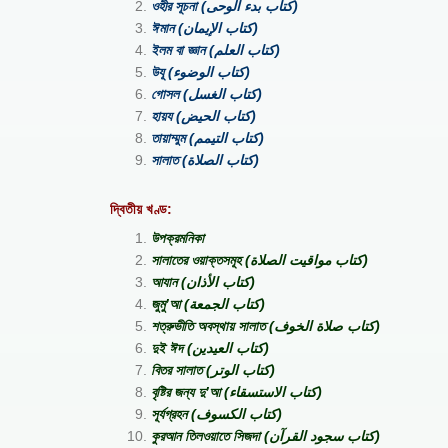
ওহীর সূচনা (كتاب بدء الوحى)
ঈমান (كتاب الإيمان)
ইলম বা জ্ঞান (كتاب العلم)
উযূ (كتاب الوضوء)
গোসল (كتاب الغسل)
হায়য (كتاب الحيض)
তায়াম্মুম (كتاب التيمم)
সালাত (كتاب الصلاة)
দ্বিতীয় খণ্ড:
উপক্রমনিকা
সালাতের ওয়াক্তসমূহ (كتاب مواقيت الصلاة)
আযান (كتاب الأذان)
জুমু’আ (كتاب الجمعة)
শত্রুভীতি অবস্থায় সালাত (كتاب صلاة الخوف)
দুই ঈদ (كتاب العيدين)
বিতর সালাত (كتاب الوتر)
বৃষ্টির জন্য দু’আ (كتاب الاستسقاء)
সূর্যগ্রহন (كتاب الكسوف)
কুরআন তিলওয়াতে সিজদা (كتاب سجود القرآن)