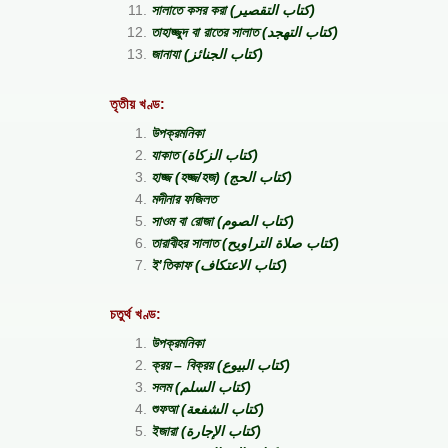
সালাতে কসর করা (كتاب التقصير)
তাহাজ্জুদ বা রাতের সালাত (كتاب التهجد)
জানাযা (كتاب الجنائز)
তৃতীয় খণ্ড:
উপক্রমনিকা
যাকাত (كتاب الزكاة)
হাজ্জ (হজ্জ/হজ) (كتاب الحج)
মদীনার ফজিলত
সাওম বা রোজা (كتاب الصوم)
তারাবীহর সালাত (كتاب صلاة التراويح)
ই’তিকাফ (كتاب الاعتكاف)
চতুর্থ খণ্ড:
উপক্রমনিকা
ক্রয় – বিক্রয় (كتاب البيوع)
সলম (كتاب السلم)
শুফআ (كتاب الشفعة)
ইজারা (كتاب الإجارة)