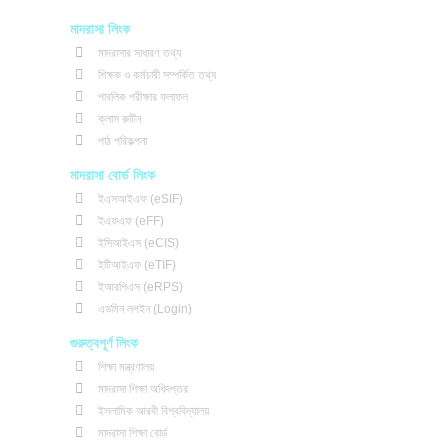
e
t
t
b
t
u
মাদরাসা লিংক
o
e
b
মাদরাসার সাধারণ তথ্য
o
r
e
শিক্ষক ও কর্মচারী সম্পর্কিত তথ্য
k
পাবলিক পরীক্ষার ফলাফল
ক্লাস রুটিন
পাঠ পরিকল্পনা
মাদরাসা বোর্ড লিংক
ইএসআইএফ (eSIF)
ইএফএফ (eFF)
ইসিআইএস (eCIS)
ইটিআইএফ (eTIF)
ইআরপিএস (eRPS)
এডমিন লগইন (Login)
গুরুত্বপূর্ণ লিংক
শিক্ষা মন্ত্রণালয়
মাদরাসা শিক্ষা অধিদপ্তর
ইসলামিক আরবী বিশ্ববিদ্যালয়
মাদরাসা শিক্ষা বোর্ড