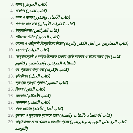
হাউয (كتاب الحوض)
তাকদির (كتاب القدر)
শপথ ও মানত (كتاب الأيمان والنذور)
শপথের কাফফারা (كتاب كفارات الأيمان)
উত্তরাধিকার (كتاب الفرائض)
শরীয়তের শাস্তি (كتاب الحدود)
কাফের ও ধর্মত্যাগী বিদ্রোহীদের বিবরণ (كتاب المحاربين من اهل الكفر والردة)
রক্তপন (كتاب الديات)
আল্লাহদ্রোহী ও ধর্মত্যাগীদেরকে তওবার প্রতি আহবান ও তাদের সাথে যুদ্ধ (كتاب
استتابة المرتدين والمعاندين وقتالهم)
বল-প্রয়োগে বাধ্য করা (كتاب الإكراه)
কূটকৌশল (كتاب الحيل)
স্বপ্নের ব্যাখ্যা প্রদান (كتاب التعبير)
ফিতনা (كتاب الفتن)
আহকাম (كتاب الأحكام)
আকাঙ্ক্ষা (كتاب التمنى)
খবরে ওয়াহিদ (كتاب أخبار الآحاد)
কুরআন ও সুন্নাহকে দৃঢ়ভাবে ধারন (كتاب الاعتصام بالكتاب والسنة)
জাহ্‌মিয়াদের মতের খণ্ডন ও তাওহীদ প্রসঙ্গ (كتاب الرد على الجهمية و غيرهمو
التوحيد)