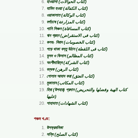
হাওয়ালা (كتاب الحوالات)
যামিন হওয়া (كتاب الكفالة)
ওয়াকালাত (كتاب الوكالة)
বর্গাচাষ (كتاب المزارعة)
পানি সিঞ্চন (كتاب المساقاة)
ঋন গ্রহন (كتاب فى الاستقراض)
কলহ- বিবাদ (كتاب الخصومات)
পড়ে থাকা বস্তু উঠান (كتاب فى اللقطة)
যুলম ও কিসাস (كتاب المظالم)
অংশীদারিত্ব (كتاب الشركة)
বন্ধক (كتاب الرهن)
গোলাম আযাদ করা (كتاب العتق)
মুকাতাব (كتاب المكاتب)
হিবা (উপহার) প্রদান (كتاب الهبة وفضلها والتحريض
عليها)
শাহাদাত (كتاب الشهادات)
পঞ্চম খণ্ড:
উপক্রমনিকা
সন্ধি (كتاب الصلح)