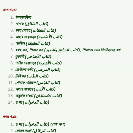
নবম খণ্ড:
উপক্রমনিকা
তালাক (كتاب الطلاق)
ভরণ পোষণ (كتاب النفقات)
আহার সংক্রান্ত (كتاب الأطعمة)
আকীকা (كتاب العقيقة)
যবাহ করা, শিকার করা (كتاب الذبائح والصيد), শিকারের সময় বিসমিল্লাহ্‌ বলা
কুরবানী (كتاب الأضاحي)
পানীয় দ্রব্যসমূহ (كتاب الأشربة)
রোগীদের বর্ণনা (كتاب المرضى)
চিকিৎসা (كتاب الطب)
পোষাক-পরিচ্ছদ (كتاب اللباس)
আচার ব্যবহার (كتاب الأدب)
অনুমতি চাওয়া (كتاب الاستئذان)
দু’আ (كتاب الدعوات)
দশম খণ্ড:
দু’আ (كتاب الدعوات) (শেষ অংশ)
কোমল হওয়া (كتاب الرقاق)