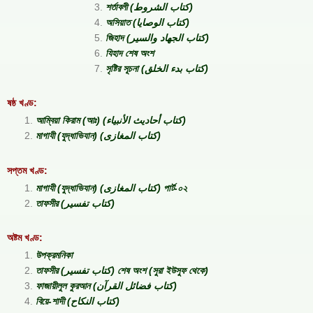
শর্তাবলী (كتاب الشروط)
অসিয়াত (كتاب الوصايا)
জিহাদ (كتاب الجهاد والسير)
যিহাদ শেষ অংশ
সৃষ্টির সূচনা (كتاب بدء الخلق)
ষষ্ঠ খণ্ড:
আম্বিয়া কিরাম (আঃ) (كتاب أحاديث الأنبياء)
মাগাযী (যুদ্ধাভিযান) (كتاب المغازى)
সপ্তম খণ্ড:
মাগাযী (যুদ্ধাভিযান) (كتاب المغازى) পার্ট-০২
তাফসীর (كتاب تفسير)
অষ্টম খণ্ড:
উপক্রমনিকা
তাফসীর (كتاب تفسير) শেষ অংশ (সুরা ইউসুফ থেকে)
ফাজায়ীলুল কুরআন (كتاب فضائل القرآن)
বিয়ে-শাদী (كتاب النكاح)