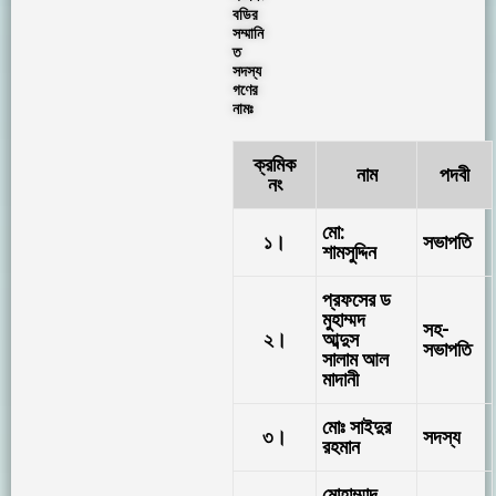
বডির
সম্মানি
ত
সদস্য
গণের
নামঃ
ক্রমিক
নাম
পদবী
নং
মো:
১।
সভাপতি
শামসুদ্দিন
প্রফসের ড
মুহাম্মদ
সহ-
২।
আব্দুস
সভাপতি
সালাম আল
মাদানী
মোঃ সাইদুর
৩।
সদস্য
রহমান
মোহাম্মাদ