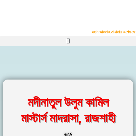
Skip
to
Madinatul Ulum Kamil Madrasah
content
Upar Vadra, P.O.- Kazla, P.S.- Boalia, Rajshahi
#
মহান আল্লাহ তায়ালার অশেষ মেহেরব
মদীনাতুল উলুম কামিল
মাস্টার্স মাদরাসা, রাজশাহী
গভর্নিং