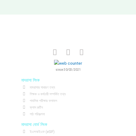
F
T
Y
a
w
o
c
i
u
e
t
t
since 30/03/2021
b
t
u
মাদরাসা লিংক
o
e
b
মাদরাসার সাধারণ তথ্য
o
r
e
শিক্ষক ও কর্মচারী সম্পর্কিত তথ্য
k
পাবলিক পরীক্ষার ফলাফল
ক্লাস রুটিন
পাঠ পরিকল্পনা
মাদরাসা বোর্ড লিংক
ইএসআইএফ (eSIF)