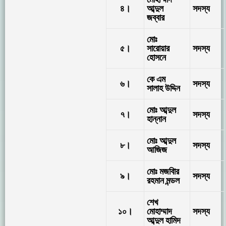
৪।
আব্দুল
সদস্য
জব্বার
মোঃ
৫।
সারোয়ার
সদস্য
হোসনে
কে এম
৬।
সদস্য
সালাহ উদ্দিন
মোঃ আব্দুল
৭।
সদস্য
হান্নান
মোঃ আব্দুল
৮।
সদস্য
আজিজ
মোঃ মজবিার
৯।
সদস্য
রহমান মন্ডল
শেখ
১০।
মোহাম্মাদ
সদস্য
আব্দুল হামিদ