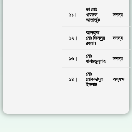
ডা মোঃ
১১।
খায়রুল
সদস্য
আতার্তুক
আলহাজ
১২।
মোঃ জিল্লুর
সদস্য
রহমান
মোঃ
১৩।
সদস্য
হাশমতুল্লাহ
মোঃ
১৪।
মোকাদ্দাসুল
অধ্যক্ষ
ইসলাম