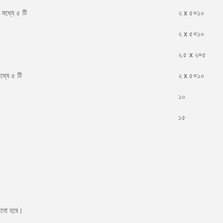
 মধ্যে ৫ টি
২ x ৫=১০
২ x ৫=১০
২.৫ x ২=৫
মধ্যে ৫ টি
২ x ৫=১০
১০
১৫
পড়ানো হবে।