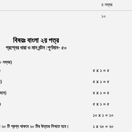
৪ নম্বর
১০
বিষয়ঃ বাংলা ২য় পত্র
প্রশ্নের ধারা ও মান বন্টন :পূর্ণমান- ৫০
০ নম্বর)
)
৫
x
১
= ৫
ে)
৫
x
১
= ৫
 হবে)
৫
x
১
= ৫
)
৫
x
১
= ৫
১০
x
১
= ১০
২০ টি প্রশ্ন থাকবে ২০ টির উত্তর লিখতে হবে।
১
x
২০
= ২০