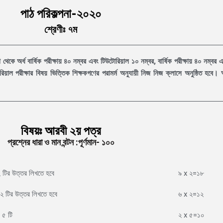
পাঠ পরিকল্পনা-২০২০
শ্রেণীঃ ৭ম
 তা থেকে অর্ধ বার্ষিক পরীক্ষায় ৪০ নম্বর এবং টিউটোরিয়াল ১০ নম্বর, বার্ষিক পরীক্ষায় ৪০ নম্ব
াল পরীক্ষার বিষয় ভিত্তিক শিক্ষকগণের পরামর্ম অনুযায়ী নিজ নিজ ক্লাসে অনুষ্ঠিত হবে। অর
বিষয়ঃ আরবী ২য় পত্র
প্রশ্নের ধারা ও মান বন্টন :পূর্ণমান- ১০০
২ টির উত্তর লিখতে হবে
৯ x ২=১৮
 ২ টির উত্তর লিখতে হবে
৬ x ২=১২
 ৫ টি
২ x ৫=১০