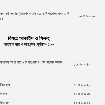
এবং ৪র্থ অধ্যায় (তাজবিদ অংশ) হতে ২ টি প্রশ্নের মধ্যে ১ টি
১০ x ৬ = ৬০
বে।
বিষয়ঃ আকাইদ ও ফিকহ
প্রশ্নের ধারা ও মান বন্টন :পূর্ণমান- ১০০
খালাক অংশ হতে ৭ টি সহ মোট ৪০ টি প্রশ্নের উত্তর
১
x
৪০ = ৪০
দিতে হবে
১০
x
২
= ২০
তে হবে
১০
x
৩
= ৩০
দিতে হবে
১০
x
১
= ১০