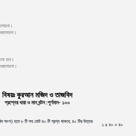
নরালোচনা।
ূনরালোচনা।
পড়ানো হবে।
পুনরালোচনা।
বিষয়ঃ কুরআন মজিদ ও তাজবিদ
প্রশ্নের ধারা ও মান বন্টন :পূর্ণমান- ১০০
বিদ অংশ) হতে ৮ টি সহ মোট ৪০ টি প্রশ্ন থাকবে; ৪০ টির উত্তর
১ x ৪০ = ৪০