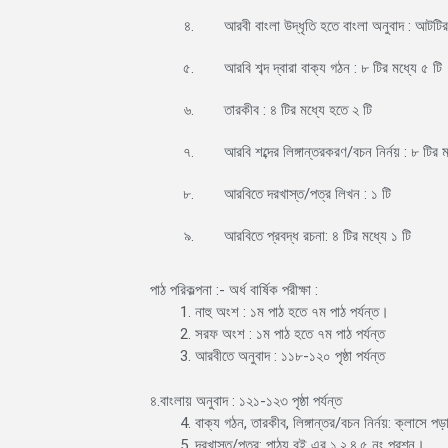
৪.
আরবী বাংলা উদ্ধৃতি হতে বাংলা অনুবাদ : আটটির
৫.
আরবি শব্দ দ্বারা বাক্য গঠন : ৮ টির মধ্যে ৫ টি
৬.
তারকীব : ৪ টির মধ্যে হতে ২ টি
৭.
আরবি শব্দের লিঙ্গান্তরকরণ/বচন নির্নয় : ৮ টির 
৮.
আরবিতে দরখাস্ত/পত্র লিখন : ১ টি
৯.
আরবিতে প্রবদ্ধ রচনা: ৪ টির মধ্যে ১ টি
পাঠ পরিকল্পনা :- অর্ধ বার্ষিক পরীক্ষা :
নাহু অংশ : ১ম পাঠ হতে ৭ম পাঠ পর্যন্ত।
সরফ অংশ : ১ম পাঠ হতে ৭ম পাঠ পর্যন্ত
আরবীতে অনুবাদ : ১১৮-১২০ পৃষ্ঠা পর্যন্ত
৪.বাংলায় অনুবাদ : ১২১-১২৩ পৃষ্ঠা পর্যন্ত
বাক্য গঠন, তারকীব, লিঙ্গান্তর/বচন নির্নয়: ক্লাসে 
দরখাস্ত/পত্র: পাঠ্য বই এর ১,২,৪,৫ নং প্রশ্ন।