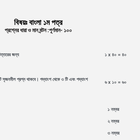
বিষয়ঃ বাংলা ১ম পত্র
প্রশ্নের ধারা ও মান বন্টন :পূর্ণমান- ১০০
উত্তরের জন্য
১
x
৪০ = ৪০
ি সৃজনমীল প্রশ্ন থাকবে। গদ্যাংশ থেকে ৩ টি এবং পদ্যাংশ
৬
x
১০
= ৬০
১ নম্বর
২ নম্বর
৩ নম্বর