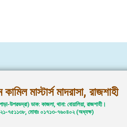
rasah
LESSON PLAN
RESULTS
E-LEARNING
LIBRARY
GALLERY
 কামিল মাস্টার্স মাদরাসা, রাজশাহী
পাড়া-উপরভদ্রা) ডাক: কাজলা, থানা: বোয়ালিয়া, রাজশাহী।
২১-৭৫১১৩৮, মোবাঃ ০১৭১৩-৭৬০৪০২ (অধ্যক্ষ)